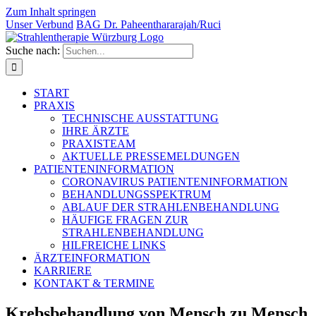
Zum Inhalt springen
Unser Verbund
BAG Dr. Paheentha­rarajah/Ruci
Suche nach:
START
PRAXIS
TECHNISCHE AUSSTATTUNG
IHRE ÄRZTE
PRAXISTEAM
AKTUELLE PRESSEMELDUNGEN
PATIENTENINFORMATION
CORONAVIRUS PATIENTENINFORMATION
BEHANDLUNGSSPEKTRUM
ABLAUF DER STRAHLENBEHANDLUNG
HÄUFIGE FRAGEN ZUR
STRAHLENBEHANDLUNG
HILFREICHE LINKS
ÄRZTEINFORMATION
KARRIERE
KONTAKT & TERMINE
Krebsbehandlung von Mensch zu Mensch