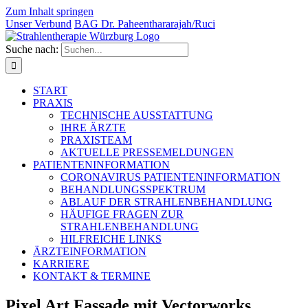
Zum Inhalt springen
Unser Verbund
BAG Dr. Paheentha­rarajah/Ruci
Suche nach:
START
PRAXIS
TECHNISCHE AUSSTATTUNG
IHRE ÄRZTE
PRAXISTEAM
AKTUELLE PRESSEMELDUNGEN
PATIENTENINFORMATION
CORONAVIRUS PATIENTENINFORMATION
BEHANDLUNGSSPEKTRUM
ABLAUF DER STRAHLENBEHANDLUNG
HÄUFIGE FRAGEN ZUR
STRAHLENBEHANDLUNG
HILFREICHE LINKS
ÄRZTEINFORMATION
KARRIERE
KONTAKT & TERMINE
Pixel Art Fassade mit Vectorworks