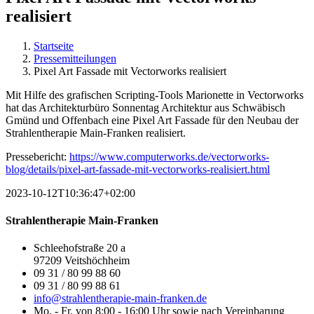
realisiert
Startseite
Pressemitteilungen
Pixel Art Fassade mit Vectorworks realisiert
Mit Hilfe des grafischen Scripting-Tools Marionette in Vectorworks
hat das Architekturbüro Sonnentag Architektur aus Schwäbisch
Gmünd und Offenbach eine Pixel Art Fassade für den Neubau der
Strahlentherapie Main-Franken realisiert.
Pressebericht:
https://www.computerworks.de/vectorworks-
blog/details/pixel-art-fassade-mit-vectorworks-realisiert.html
2023-10-12T10:36:47+02:00
Strahlentherapie Main-Franken
Schleehofstraße 20 a
97209 Veitshöchheim
09 31 / 80 99 88 60
09 31 / 80 99 88 61
info@strahlentherapie-main-franken.de
Mo. - Fr. von 8:00 - 16:00 Uhr sowie nach Vereinbarung