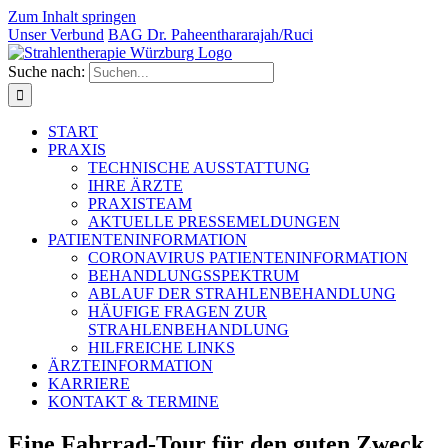
Zum Inhalt springen
Unser Verbund
BAG Dr. Paheentha­rarajah/Ruci
Suche nach:
START
PRAXIS
TECHNISCHE AUSSTATTUNG
IHRE ÄRZTE
PRAXISTEAM
AKTUELLE PRESSEMELDUNGEN
PATIENTENINFORMATION
CORONAVIRUS PATIENTENINFORMATION
BEHANDLUNGSSPEKTRUM
ABLAUF DER STRAHLENBEHANDLUNG
HÄUFIGE FRAGEN ZUR
STRAHLENBEHANDLUNG
HILFREICHE LINKS
ÄRZTEINFORMATION
KARRIERE
KONTAKT & TERMINE
Eine Fahrrad-Tour für den guten Zweck